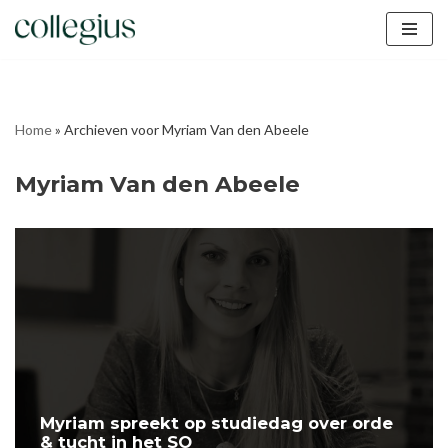
Ga
naar
de
inhoud
Home
»
Archieven voor Myriam Van den Abeele
Myriam Van den Abeele
Myriam spreekt op studiedag over orde
& tucht in het SO