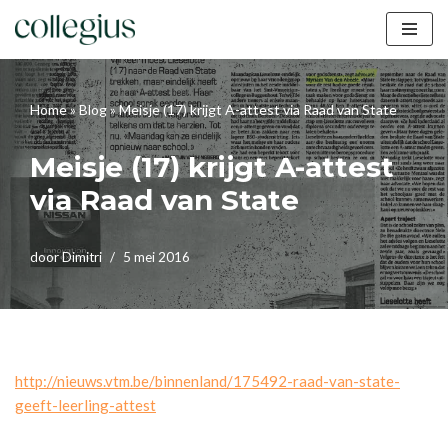
Ga
naar
de
Home
»
Blog
»
Meisje (17) krijgt A-attest via Raad van State
inhoud
Meisje (17) krijgt A-attest
via Raad van State
door
Dimitri
5 mei 2016
http://nieuws.vtm.be/binnenland/175492-raad-van-state-
geeft-leerling-attest