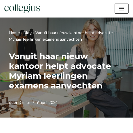
Ga
naar
de
Home
»
Blog
»
Vanuit haar nieuw kantoor helpt advocate
inhoud
Myriam leerlingen examens aanvechten
Vanuit haar nieuw
kantoor helpt advocate
Myriam leerlingen
examens aanvechten
door
Dimitri
9 april 2024